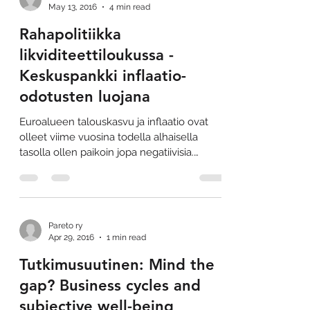
May 13, 2016
4 min read
Rahapolitiikka
likviditeettiloukussa -
Keskuspankki inflaatio-
odotusten luojana
Euroalueen talouskasvu ja inflaatio ovat
olleet viime vuosina todella alhaisella
tasolla ollen paikoin jopa negatiivisia.
Samanaikaisesti...
Pareto ry
Apr 29, 2016
1 min read
Tutkimusuutinen: Mind the
gap? Business cycles and
subjective well-being