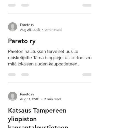
(pääaineopintojen) lisäksi kunkin on...
Pareto ry
Aug 26, 2016
2 min read
Pareto ry
Pareton hallituksen terveiset uusille
opiskelijoille Tämä blogikirjoitus kertoo sen,
mitä jokaisen uuden kauppatieteen
opiskelijan,...
Pareto ry
Aug 12, 2016
2 min read
Katsaus Tampereen
yliopiston
kansantaloustieteen