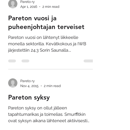
Pareto ry
Apr 1, 2016
2 min read
Pareton vuosi ja
puheenjohtajan terveiset
Pareton vuosi on lähtenyt liikkeelle
monella sektorilla. Kevätkokous ja IWB
järjestettiin 24.3 Sorin Saunalla.
Kokouksessa pohdittiin...
Pareto ry
Nov 4, 2015
2 min read
Pareton syksy
Pareton syksy on ollut jälleen
tapahtumarikas ja toimelias. Smurffitkin
ovat syksyn aikana lähteneet aktiivisesti
mukaan toimintaan, mikä...