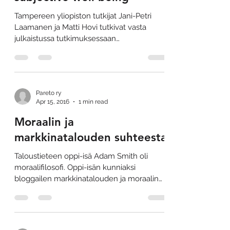
Tampereen yliopiston tutkijat Jani-Petri
Laamanen ja Matti Hovi tutkivat vasta
julkaistussa tutkimuksessaan
onnellisuuden ja...
Pareto ry
Apr 15, 2016
1 min read
Moraalin ja
markkinatalouden suhteesta
Taloustieteen oppi-isä Adam Smith oli
moraalifilosofi. Oppi-isän kunniaksi
bloggailen markkinatalouden ja moraalin
suhteesta. Filosofeja...