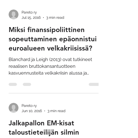
Pareto ry
Jul 15, 2016
3 min read
Miksi finanssipoliittinen
sopeuttaminen epäonnistui
euroalueen velkakriisissä?
Blanchard ja Leigh (2013) ovat tutkineet
reaalisen bruttokansantuotteen
kasvuennusteita velkakriisin alussa ja
verranneet niitä...
Pareto ry
Jun 10, 2016
3 min read
Jalkapallon EM-kisat
taloustieteilijän silmin