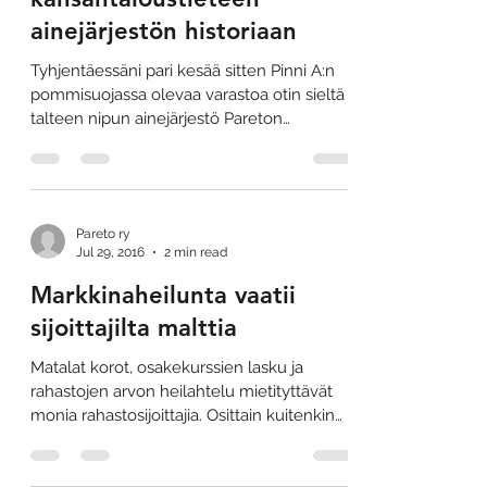
ainejärjestön historiaan
Tyhjentäessäni pari kesää sitten Pinni A:n
pommisuojassa olevaa varastoa otin sieltä
talteen nipun ainejärjestö Pareton
historiaan...
Pareto ry
Jul 29, 2016
2 min read
Markkinaheilunta vaatii
sijoittajilta malttia
Matalat korot, osakekurssien lasku ja
rahastojen arvon heilahtelu mietityttävät
monia rahastosijoittajia. Osittain kuitenkin
turhaan,...