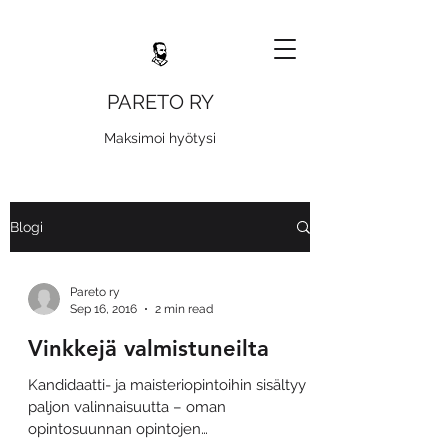
PARETO RY
Maksimoi hyötysi
Blogi
Pareto ry
Sep 16, 2016
2 min read
Vinkkejä valmistuneilta
Kandidaatti- ja maisteriopintoihin sisältyy
paljon valinnaisuutta – oman
opintosuunnan opintojen