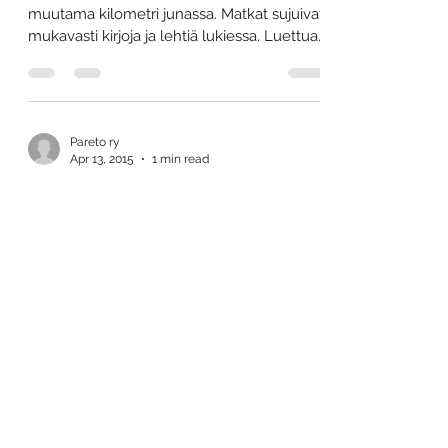
muutama kilometri junassa. Matkat sujuivat
mukavasti kirjoja ja lehtiä lukiessa. Luettua...
Pareto ry
Apr 13, 2015
1 min read
Valtiovarainministeriössä
Aloitin tänä keväänä
ekonomistiharjoittelijana
Valtiovarainministeriön
rahoitusmarkkinaosastolla vakaus- ja
markkinat -yksikössä....
Pareto ry
Feb 2, 2015
1 min read
Alkuvuoden kuulumisia