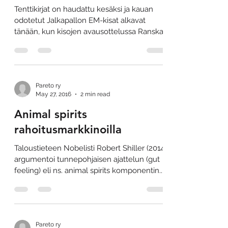
Tenttikirjat on haudattu kesäksi ja kauan
odotetut Jalkapallon EM-kisat alkavat
tänään, kun kisojen avausottelussa Ranska
kohtaa Romanian...
Pareto ry
May 27, 2016
2 min read
Animal spirits
rahoitusmarkkinoilla
Taloustieteen Nobelisti Robert Shiller (2014)
argumentoi tunnepohjaisen ajattelun (gut
feeling) eli ns. animal spirits komponentin...
Pareto ry