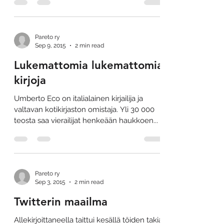
Pareto ry
Sep 9, 2015
2 min read
Lukemattomia lukemattomia
kirjoja
Umberto Eco on italialainen kirjailija ja
valtavan kotikirjaston omistaja. Yli 30 000
teosta saa vierailijat henkeään haukkoen...
Pareto ry
Sep 3, 2015
2 min read
Twitterin maailma
Allekirjoittaneella taittui kesällä töiden takia