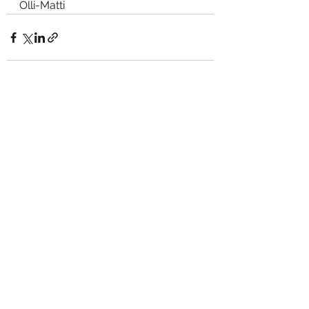
Olli-Matti
See All
Recent Posts