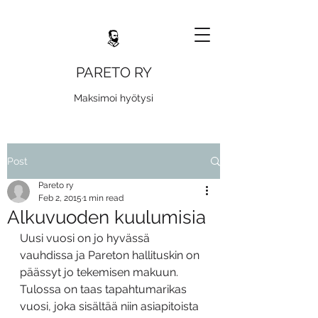
PARETO RY
Maksimoi hyötysi
Post
Pareto ry
Feb 2, 2015
1 min read
Alkuvuoden kuulumisia
Uusi vuosi on jo hyvässä 
vauhdissa ja Pareton hallituskin on 
päässyt jo tekemisen makuun. 
Tulossa on taas tapahtumarikas 
vuosi, joka sisältää niin asiapitoista 