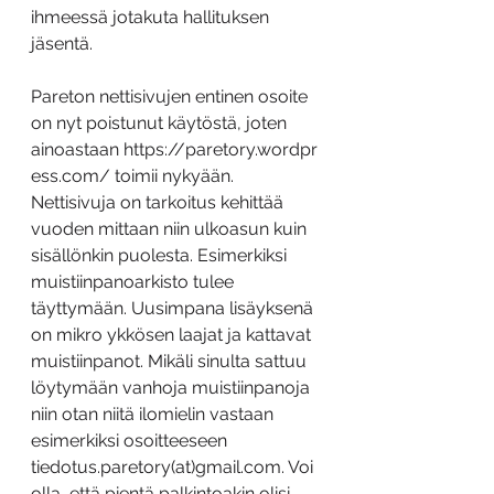
ihmeessä jotakuta hallituksen 
jäsentä.
Pareton nettisivujen entinen osoite 
on nyt poistunut käytöstä, joten 
ainoastaan https://paretory.wordpr
ess.com/ toimii nykyään. 
Nettisivuja on tarkoitus kehittää 
vuoden mittaan niin ulkoasun kuin 
sisällönkin puolesta. Esimerkiksi 
muistiinpanoarkisto tulee 
täyttymään. Uusimpana lisäyksenä 
on mikro ykkösen laajat ja kattavat 
muistiinpanot. Mikäli sinulta sattuu 
löytymään vanhoja muistiinpanoja 
niin otan niitä ilomielin vastaan 
esimerkiksi osoitteeseen 
tiedotus.paretory(at)gmail.com. Voi 
olla, että pientä palkintoakin olisi 