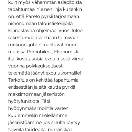
kuin myös vähemmän asiapitoista 
tapahtumaa. Yleinen linja kuitenkin 
on, että Pareto pyrkii tarjoamaan 
nimenomaan taloustieteilijöitä 
kiinnostavaa ohjelmaa. Vuosi tulee 
rakentumaan vanhaan toimivaan 
runkoon, johon mahtuvat muun 
muassa Pornobileet, Ekonomisti-
ilta, kovatasoisia excuja sekä viime 
vuonna poikkeuksellisesti 
tekemättä jäänyt excu ulkomaille! 
Tarkoitus on kehittää tapahtumia 
entisestään ja sitä kautta pyrkiä 
maksimoimaan jäsenistön 
hyötyfunktiota. Tätä 
hyödynmaksimointia varten 
kuulemmekin mielellämme 
jäsenistöämme; jos sinulta löytyy 
toiveita tai ideoita, niin vinkkaa 