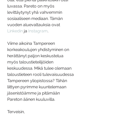
luvassa. Pareto on myös 
levittäytynyt yhä vahvemmin 
sosiaaliseen mediaan. Tämän 
vuoden aluevaltauksia ovat 
Linkedin
 ja 
Instagram
.
Viime aikoina Tampereen 
korkeakoulujen yhdistyminen on 
herättänyt paljon keskustelua 
myös taloustieteilijöiden 
keskuudessa. Mikä tulee olemaan 
taloustieteen rooli tulevaisuudessa 
Tampereen yliopistossa? Tähän 
liittyen pyrimme kuuntelemaan 
jäsenistöämme ja pitämään 
Pareton äänen kuuluvilla.
Terveisin,