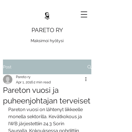
PARETO RY
Maksimoi hyötysi
Post
Pareto ry
Apr 1, 2016
2 min read
Pareton vuosi ja
puheenjohtajan terveiset
Pareton vuosi on lähtenyt liikkeelle 
monella sektorilla. Kevätkokous ja 
IWB järjestettiin 24.3 Sorin 
Saunalla. Kokouksessa pohdittiin 