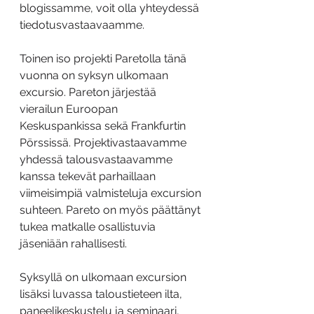
blogissamme, voit olla yhteydessä 
tiedotusvastaavaamme.
Toinen iso projekti Paretolla tänä 
vuonna on syksyn ulkomaan 
excursio. Pareton järjestää 
vierailun Euroopan 
Keskuspankissa sekä Frankfurtin 
Pörssissä. Projektivastaavamme 
yhdessä talousvastaavamme 
kanssa tekevät parhaillaan 
viimeisimpiä valmisteluja excursion 
suhteen. Pareto on myös päättänyt 
tukea matkalle osallistuvia 
jäseniään rahallisesti.
Syksyllä on ulkomaan excursion 
lisäksi luvassa taloustieteen ilta, 
paneelikeskustelu ja seminaari, 