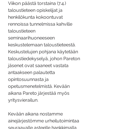
Viikon päästä torstaina (7.4.) 
taloustieteen opiskelijat ja 
henkilökunta kokoontuvat 
rennoissa tunnelmissa kahville 
taloustieteen 
seminaarihuoneeseen 
keskustelemaan taloustieteestä. 
Keskustelujen pohjana käytetään 
taloustiedekyselyä, johon Pareton 
jäsenet ovat saaneet vastata 
antaakseen palautetta 
opintosuunnasta ja 
opetusmenetelmistä. Kevään 
aikana Pareto järjestää myös 
yritysvierailun.
Kevään aikana nostamme 
ainejärjestömme urheilutoimintaa 
seuraavalle asteelle hankkimalla 