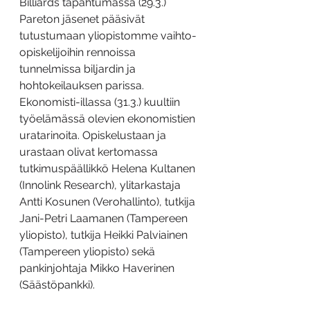
Billiards tapahtumassa (29.3.) 
Pareton jäsenet pääsivät 
tutustumaan yliopistomme vaihto-
opiskelijoihin rennoissa 
tunnelmissa biljardin ja 
hohtokeilauksen parissa. 
Ekonomisti-illassa (31.3.) kuultiin 
työelämässä olevien ekonomistien 
uratarinoita. Opiskelustaan ja 
urastaan olivat kertomassa 
tutkimuspäällikkö Helena Kultanen 
(Innolink Research), ylitarkastaja 
Antti Kosunen (Verohallinto), tutkija 
Jani-Petri Laamanen (Tampereen 
yliopisto), tutkija Heikki Palviainen 
(Tampereen yliopisto) sekä 
pankinjohtaja Mikko Haverinen 
(Säästöpankki).