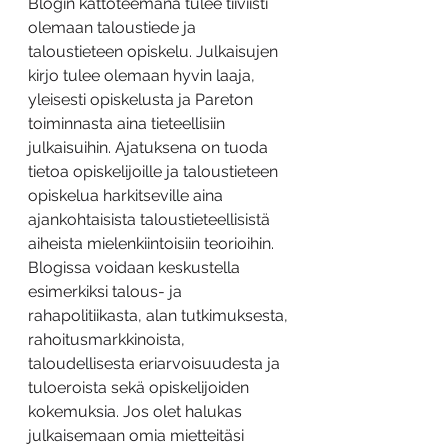
Blogin kattoteemana tulee tiiviisti 
olemaan taloustiede ja 
taloustieteen opiskelu. Julkaisujen 
kirjo tulee olemaan hyvin laaja, 
yleisesti opiskelusta ja Pareton 
toiminnasta aina tieteellisiin 
julkaisuihin. Ajatuksena on tuoda 
tietoa opiskelijoille ja taloustieteen 
opiskelua harkitseville aina 
ajankohtaisista taloustieteellisistä 
aiheista mielenkiintoisiin teorioihin. 
Blogissa voidaan keskustella 
esimerkiksi talous- ja 
rahapolitiikasta, alan tutkimuksesta, 
rahoitusmarkkinoista, 
taloudellisesta eriarvoisuudesta ja 
tuloeroista sekä opiskelijoiden 
kokemuksia. Jos olet halukas 
julkaisemaan omia mietteitäsi 