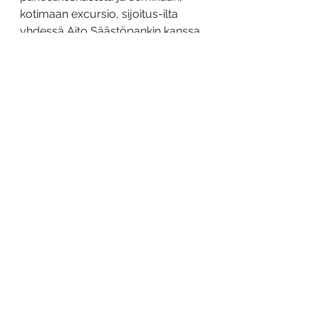
kotimaan excursio, sijoitus-ilta 
yhdessä Aito Säästöpankin kanssa 
sekä paljon muita mielenkiintoisia 
tapahtumia.
Taloustiede on yhteiskunnallisesti 
kiinnostava ja merkittävä tieteenala 
ja sen kiinnostavuuden lisääminen 
on Paretolle tärkeä tehtävä. 
Blogiuudistuksemme keskeisin 
tavoite onkin tuoda esille useita 
erilaisia taloustieteellisiä 
näkökulmia, eri taloustieteen 
tutkimushaaroja sekä 
opiskelijoiden ja työelämässä 
olevien ihmisten kokemuksia ja 
tarinoita.