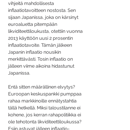
vihjeitä mahdollisesta 
inflaatiotavoitteen nostosta. Sen 
sijaan Japanissa, joka on kärsinyt 
euroaluetta pitempään 
likviditeettiloukusta, otettiin vuonna 
2013 käyttöön uusi 2 prosentin 
inflaatiotavoite. Tämän jälkeen 
Japanin inflaatio nousikin 
merkittävästi. Tosin inflaatio on 
jälleen viime aikoina hidastunut 
Japanissa.
Entä sitten määrällinen elvytys? 
Euroopan keskuspankki pumppaa 
rahaa markkinoille ennätystahtia 
tällä hetkellä. Miksi taloustilanne ei 
kohene, jos kerran rahapolitiikka ei 
ole tehotonta likviditeettiloukussa? 
Esiin astuvat jälleen inflaatio-