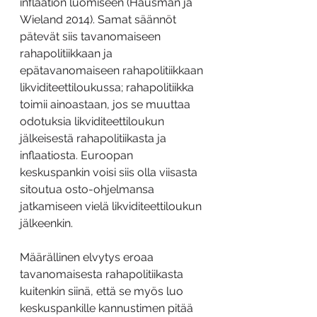
inflaation luomiseen (Hausman ja 
Wieland 2014). Samat säännöt 
pätevät siis tavanomaiseen 
rahapolitiikkaan ja 
epätavanomaiseen rahapolitiikkaan 
likviditeettiloukussa; rahapolitiikka 
toimii ainoastaan, jos se muuttaa 
odotuksia likviditeettiloukun 
jälkeisestä rahapolitiikasta ja 
inflaatiosta. Euroopan 
keskuspankin voisi siis olla viisasta 
sitoutua osto-ohjelmansa 
jatkamiseen vielä likviditeettiloukun 
jälkeenkin.
Määrällinen elvytys eroaa 
tavanomaisesta rahapolitiikasta 
kuitenkin siinä, että se myös luo 
keskuspankille kannustimen pitää 