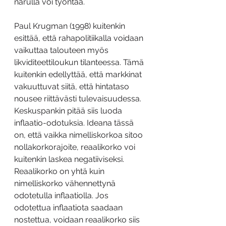
narulla voi työntää.
Paul Krugman (1998) kuitenkin 
esittää, että rahapolitiikalla voidaan 
vaikuttaa talouteen myös 
likviditeettiloukun tilanteessa. Tämä 
kuitenkin edellyttää, että markkinat 
vakuuttuvat siitä, että hintataso 
nousee riittävästi tulevaisuudessa. 
Keskuspankin pitää siis luoda 
inflaatio-odotuksia. Ideana tässä 
on, että vaikka nimelliskorkoa sitoo 
nollakorkorajoite, reaalikorko voi 
kuitenkin laskea negatiiviseksi. 
Reaalikorko on yhtä kuin 
nimelliskorko vähennettynä 
odotetulla inflaatiolla. Jos 
odotettua inflaatiota saadaan 
nostettua, voidaan reaalikorko siis 