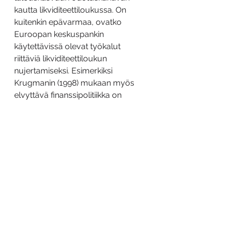
kautta likviditeettiloukussa. On 
kuitenkin epävarmaa, ovatko 
Euroopan keskuspankin 
käytettävissä olevat työkalut 
riittäviä likviditeettiloukun 
nujertamiseksi. Esimerkiksi 
Krugmanin (1998) mukaan myös 
elvyttävä finanssipolitiikka on 
hyödyllistä likviditeettiloukusta 
poispääsemiseksi. Toisaalta 
keskuspankki voi ainakin teoriassa 
harjoittaa myös niin sanottua 
”helikopterirahoitusta”, joka voidaan 
nähdä samana asiana kuin 
finanssipolitiikka (Friedman 1969). 
Keskuspankki voi myös laskea 
nimellisen ohjauskorkonsa 
negatiiviseksi toisin kuin 