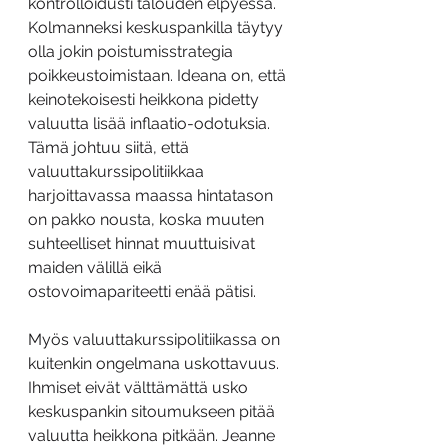
kontrolloidusti talouden elpyessä. 
Kolmanneksi keskuspankilla täytyy 
olla jokin poistumisstrategia 
poikkeustoimistaan. Ideana on, että 
keinotekoisesti heikkona pidetty 
valuutta lisää inflaatio-odotuksia. 
Tämä johtuu siitä, että 
valuuttakurssipolitiikkaa 
harjoittavassa maassa hintatason 
on pakko nousta, koska muuten 
suhteelliset hinnat muuttuisivat 
maiden välillä eikä 
ostovoimapariteetti enää pätisi.
Myös valuuttakurssipolitiikassa on 
kuitenkin ongelmana uskottavuus. 
Ihmiset eivät välttämättä usko 
keskuspankin sitoumukseen pitää 
valuutta heikkona pitkään. Jeanne 