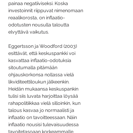
painaa negatiiviseksi. Koska 
investoinnit riippuvat nimenomaan 
reaalikorosta, on inflaatio-
odotusten nousulla taloutta 
elvyttävä vaikutus.
Eggertsson ja Woodford (2003) 
esittävät, että keskuspankki voi 
kasvattaa inflaatio-odotuksia 
sitoutumalla pitämään 
ohjauskorkonsa nollassa vielä 
likviditeettiloukun jälkeenkin. 
Heidän mukaansa keskuspankin 
tulisi siis luvata harjoittaa löysää 
rahapolitiikkaa vielä silloinkin, kun 
talous kasvaa jo normaalisti ja 
inflaatio on tavoitteessaan. Näin 
inflaatio nousisi tulevaisuudessa 
tavoitetasoaan korkeammalle. 