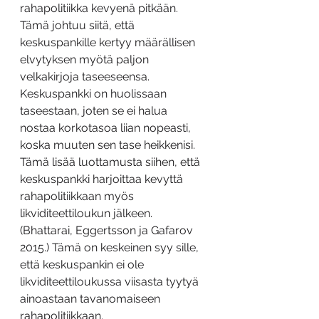
rahapolitiikka kevyenä pitkään. 
Tämä johtuu siitä, että 
keskuspankille kertyy määrällisen 
elvytyksen myötä paljon 
velkakirjoja taseeseensa. 
Keskuspankki on huolissaan 
taseestaan, joten se ei halua 
nostaa korkotasoa liian nopeasti, 
koska muuten sen tase heikkenisi. 
Tämä lisää luottamusta siihen, että 
keskuspankki harjoittaa kevyttä 
rahapolitiikkaan myös 
likviditeettiloukun jälkeen. 
(Bhattarai, Eggertsson ja Gafarov 
2015.) Tämä on keskeinen syy sille, 
että keskuspankin ei ole 
likviditeettiloukussa viisasta tyytyä 
ainoastaan tavanomaiseen 
rahapolitiikkaan.