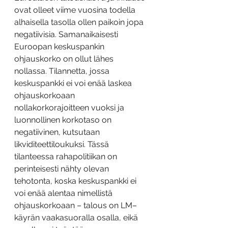
ovat olleet viime vuosina todella 
alhaisella tasolla ollen paikoin jopa 
negatiivisia. Samanaikaisesti 
Euroopan keskuspankin 
ohjauskorko on ollut lähes 
nollassa. Tilannetta, jossa 
keskuspankki ei voi enää laskea 
ohjauskorkoaan 
nollakorkorajoitteen vuoksi ja 
luonnollinen korkotaso on 
negatiivinen, kutsutaan 
likviditeettiloukuksi. Tässä 
tilanteessa rahapolitiikan on 
perinteisesti nähty olevan 
tehotonta, koska keskuspankki ei 
voi enää alentaa nimellistä 
ohjauskorkoaan – talous on LM–
käyrän vaakasuoralla osalla, eikä 