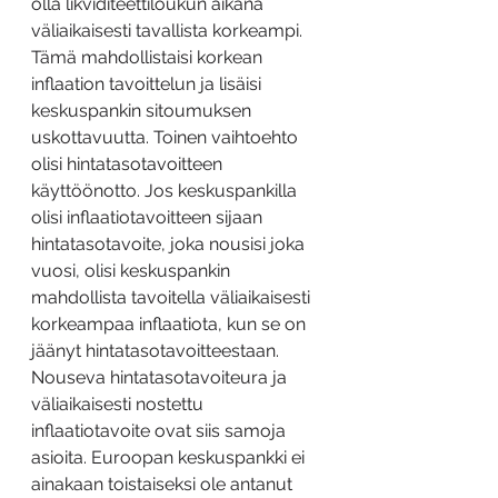
olla likviditeettiloukun aikana 
väliaikaisesti tavallista korkeampi. 
Tämä mahdollistaisi korkean 
inflaation tavoittelun ja lisäisi 
keskuspankin sitoumuksen 
uskottavuutta. Toinen vaihtoehto 
olisi hintatasotavoitteen 
käyttöönotto. Jos keskuspankilla 
olisi inflaatiotavoitteen sijaan 
hintatasotavoite, joka nousisi joka 
vuosi, olisi keskuspankin 
mahdollista tavoitella väliaikaisesti 
korkeampaa inflaatiota, kun se on 
jäänyt hintatasotavoitteestaan. 
Nouseva hintatasotavoiteura ja 
väliaikaisesti nostettu 
inflaatiotavoite ovat siis samoja 
asioita. Euroopan keskuspankki ei 
ainakaan toistaiseksi ole antanut 