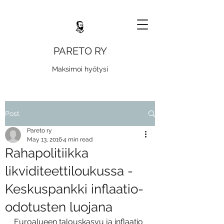
PARETO RY
Maksimoi hyötysi
Post
Pareto ry
May 13, 2016
4 min read
Rahapolitiikka
likviditeettiloukussa -
Keskuspankki inflaatio-
odotusten luojana
Euroalueen talouskasvu ja inflaatio 