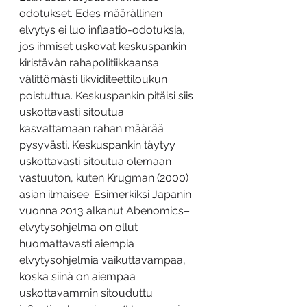
odotukset. Edes määrällinen 
elvytys ei luo inflaatio-odotuksia, 
jos ihmiset uskovat keskuspankin 
kiristävän rahapolitiikkaansa 
välittömästi likviditeettiloukun 
poistuttua. Keskuspankin pitäisi siis 
uskottavasti sitoutua 
kasvattamaan rahan määrää 
pysyvästi. Keskuspankin täytyy 
uskottavasti sitoutua olemaan 
vastuuton, kuten Krugman (2000) 
asian ilmaisee. Esimerkiksi Japanin 
vuonna 2013 alkanut Abenomics–
elvytysohjelma on ollut 
huomattavasti aiempia 
elvytysohjelmia vaikuttavampaa, 
koska siinä on aiempaa 
uskottavammin sitouduttu 