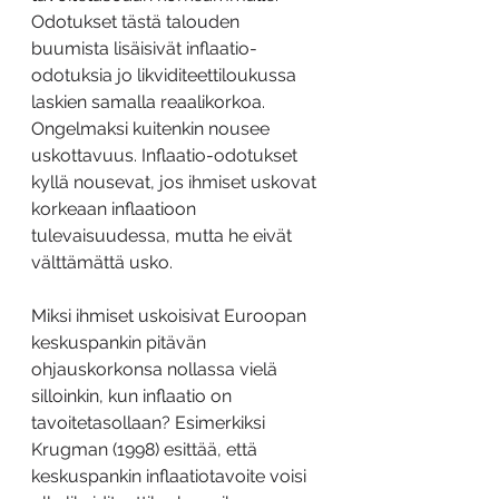
Odotukset tästä talouden 
buumista lisäisivät inflaatio-
odotuksia jo likviditeettiloukussa 
laskien samalla reaalikorkoa. 
Ongelmaksi kuitenkin nousee 
uskottavuus. Inflaatio-odotukset 
kyllä nousevat, jos ihmiset uskovat 
korkeaan inflaatioon 
tulevaisuudessa, mutta he eivät 
välttämättä usko.
Miksi ihmiset uskoisivat Euroopan 
keskuspankin pitävän 
ohjauskorkonsa nollassa vielä 
silloinkin, kun inflaatio on 
tavoitetasollaan? Esimerkiksi 
Krugman (1998) esittää, että 
keskuspankin inflaatiotavoite voisi 