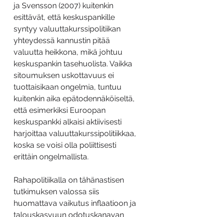
ja Svensson (2007) kuitenkin 
esittävät, että keskuspankille 
syntyy valuuttakurssipolitiikan 
yhteydessä kannustin pitää 
valuutta heikkona, mikä johtuu 
keskuspankin tasehuolista. Vaikka 
sitoumuksen uskottavuus ei 
tuottaisikaan ongelmia, tuntuu 
kuitenkin aika epätodennäköiseltä, 
että esimerkiksi Euroopan 
keskuspankki alkaisi aktiivisesti 
harjoittaa valuuttakurssipolitiikkaa, 
koska se voisi olla poliittisesti 
erittäin ongelmallista.
Rahapolitiikalla on tähänastisen 
tutkimuksen valossa siis 
huomattava vaikutus inflaatioon ja 
talouskasvuun odotuskanavan 