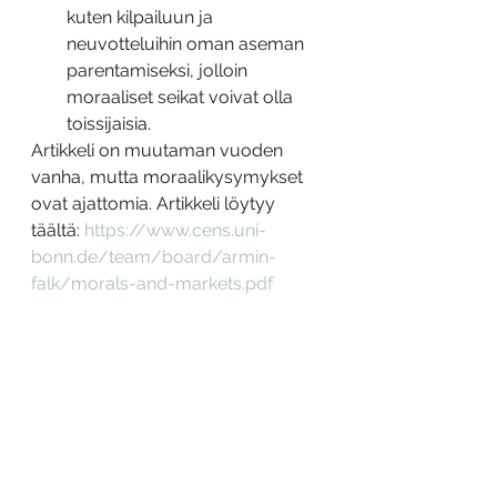
kuten kilpailuun ja 
neuvotteluihin oman aseman 
parentamiseksi, jolloin 
moraaliset seikat voivat olla 
toissijaisia.
Artikkeli on muutaman vuoden 
vanha, mutta moraalikysymykset 
ovat ajattomia. Artikkeli löytyy 
täältä: 
https://www.cens.uni-
bonn.de/team/board/armin-
falk/morals-and-markets.pdf
Kritiikkiä esimerkiksi tässä: 
http://papers.ssrn.com/sol3/pape
rs.cfm?abstract_id=2434462
Heikki Palviainen
Jatko-opiskelija, tutkija