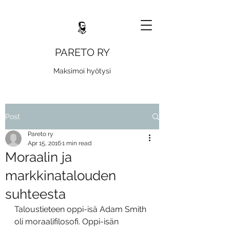
PARETO RY
Maksimoi hyötysi
Post
Pareto ry
Apr 15, 2016
1 min read
Moraalin ja
markkinatalouden
suhteesta
Taloustieteen oppi-isä Adam Smith 
oli moraalifilosofi. Oppi-isän 