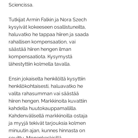
Sciencissa.
Tutkijat Armin Falkin ja Nora Szech 
kysyivät kokeeseen osallistuneilta, 
haluvatko he tappaa hiiren ja saada 
rahallisen kompensaation, vai 
säästää hiiren hengen ilman 
kompensaatiota. Kysymystä 
lähestyttiin kolmella tavalla.
Ensin jokaiselta henkilöltä kysyttiin 
henkilökohtaisesti, haluavatko he 
valita rahasumman vai säästää 
hiiren hengen. Markkinoita kuvattiin 
kahdella huutokauppamallilla. 
Kahdenvälisellä markkinoilla ostaja 
ja myyjä tekivät tarjouksia kolmen 
minuutin ajan, kunnes hinnasta on 
sovittu. Monenkeskisillä 