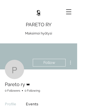
PARETO RY
Maksimoi hyötysi
More actions
Follow
Pareto ry
Admin
Pareto ry
0 Followers
0 Following
Profile
Events