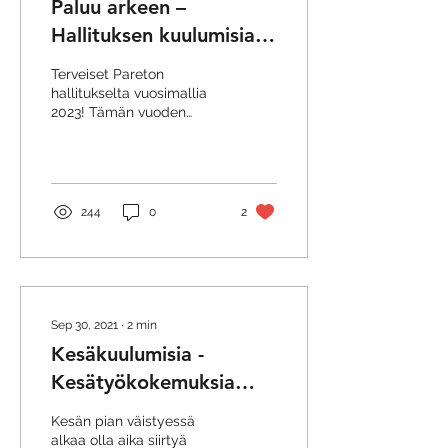
Paluu arkeen –
Hallituksen kuulumisia
alkuvuodelta
Terveiset Pareton
hallitukselta vuosimallia
2023! Tämän vuoden
hallitukseen pääset
tutustumaan täällä. Viime
vuosi on parin...
244
0
2
Sep 30, 2021
∙
2
min
Kesäkuulumisia -
Kesätyökokemuksia
opiskelijoilta
Kesän pian väistyessä
alkaa olla aika siirtyä