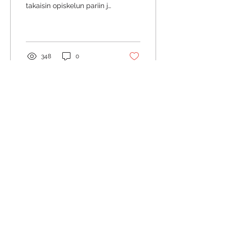
takaisin opiskelun pariin ja
nauttimaan
opiskelijaelämästä täysin
rinnoin. Korona on...
348
0
Apr 16, 2021
∙
1
min
Vinkkejä
kesäopiskeluihin
Kesä on jo ihan kulman
takana ja siksi voisi olla
hyvä hetki tutkia kesän
opintovalikoimaa.
Kesäopinnot voisi olla
hyvä vaihtoehto, jos...