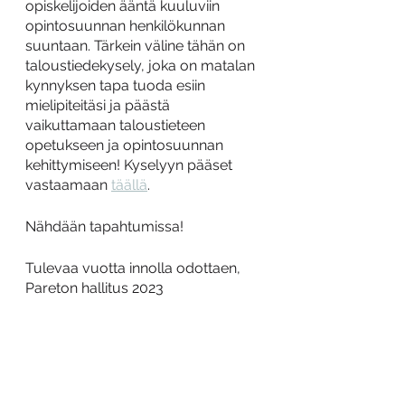
opiskelijoiden ääntä kuuluviin 
opintosuunnan henkilökunnan 
suuntaan. Tärkein väline tähän on 
taloustiedekysely, joka on matalan 
kynnyksen tapa tuoda esiin 
mielipiteitäsi ja päästä 
vaikuttamaan taloustieteen 
opetukseen ja opintosuunnan 
kehittymiseen! Kyselyyn pääset 
vastaamaan 
täällä
. 
Nähdään tapahtumissa!
Tulevaa vuotta innolla odottaen, 
Pareton hallitus 2023