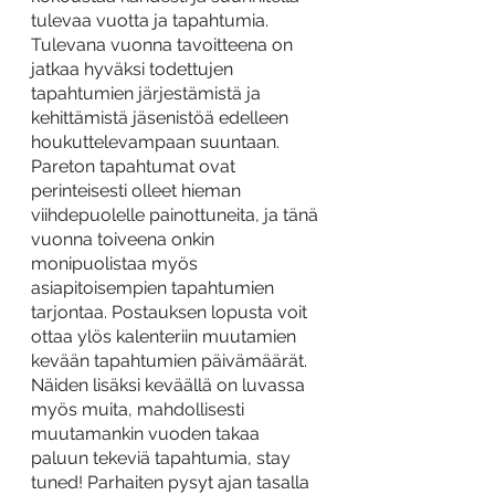
tulevaa vuotta ja tapahtumia. 
Tulevana vuonna tavoitteena on 
jatkaa hyväksi todettujen 
tapahtumien järjestämistä ja 
kehittämistä jäsenistöä edelleen 
houkuttelevampaan suuntaan. 
Pareton tapahtumat ovat 
perinteisesti olleet hieman 
viihdepuolelle painottuneita, ja tänä 
vuonna toiveena onkin 
monipuolistaa myös 
asiapitoisempien tapahtumien 
tarjontaa. Postauksen lopusta voit 
ottaa ylös kalenteriin muutamien 
kevään tapahtumien päivämäärät. 
Näiden lisäksi keväällä on luvassa 
myös muita, mahdollisesti 
muutamankin vuoden takaa 
paluun tekeviä tapahtumia, stay 
tuned! Parhaiten pysyt ajan tasalla 