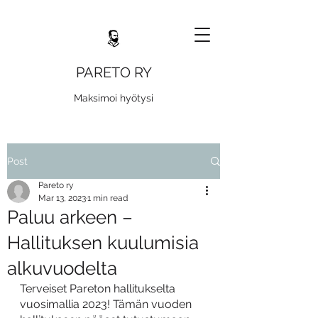
PARETO RY
Maksimoi hyötysi
Post
Pareto ry
Mar 13, 2023
1 min read
Paluu arkeen –
Hallituksen kuulumisia
alkuvuodelta
Terveiset Pareton hallitukselta 
vuosimallia 2023! Tämän vuoden 