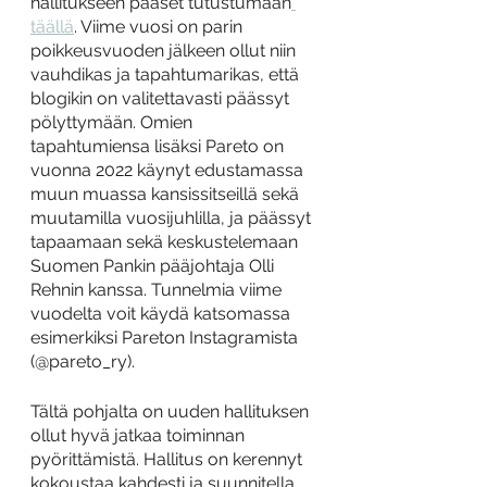
hallitukseen pääset tutustumaan
täällä
. Viime vuosi on parin 
poikkeusvuoden jälkeen ollut niin 
vauhdikas ja tapahtumarikas, että 
blogikin on valitettavasti päässyt 
pölyttymään. Omien 
tapahtumiensa lisäksi Pareto on 
vuonna 2022 käynyt edustamassa 
muun muassa kansissitseillä sekä 
muutamilla vuosijuhlilla, ja päässyt 
tapaamaan sekä keskustelemaan 
Suomen Pankin pääjohtaja Olli 
Rehnin kanssa. Tunnelmia viime 
vuodelta voit käydä katsomassa 
esimerkiksi Pareton Instagramista 
(@pareto_ry). 
Tältä pohjalta on uuden hallituksen 
ollut hyvä jatkaa toiminnan 
pyörittämistä. Hallitus on kerennyt 
kokoustaa kahdesti ja suunnitella 