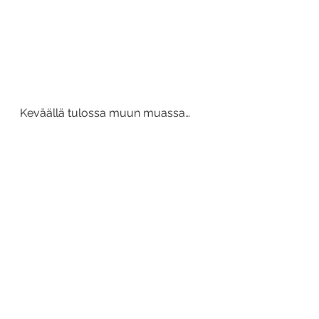
Keväällä tulossa muun muassa…
14.3. Pareton kevätkokous ja IWB
2.4. Eduskuntavaalivalvojaiset
4.4. Taloustiedekahvit
17.4. Poikkitieteelliset Pornobileet