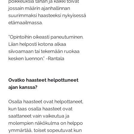
poikkeuksia tähän ja kaikki toivat 
jossain määrin ajanhallinnan 
suurimmaksi haasteeksi nykyisessä 
etämaailmassa.
”Opintoihin oikeasti paneutuminen. 
Liian helposti kotona alkaa 
siivoamaan tai tekemään ruokaa 
kesken luennon.” -Rantala
Ovatko haasteet helpottuneet 
ajan kanssa?
Osalla haasteet ovat helpottaneet, 
kun taas osalla haasteet ovat 
saattaneet vain vaikeutua ja 
molempien näkökulma on helppo 
ymmärtää, toiset sopeutuvat kun 