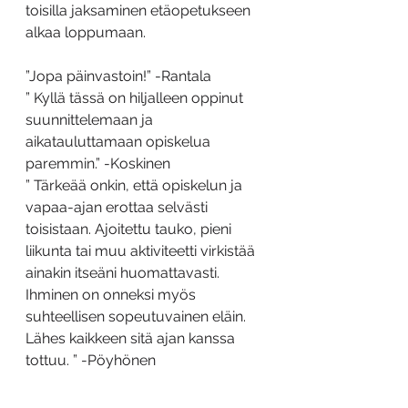
toisilla jaksaminen etäopetukseen 
alkaa loppumaan.
”Jopa päinvastoin!” -Rantala
”
 Kyllä tässä on hiljalleen oppinut 
suunnittelemaan ja 
aikatauluttamaan opiskelua 
paremmin.” -Koskinen
” Tärkeää onkin, että opiskelun ja 
vapaa-ajan erottaa selvästi 
toisistaan. Ajoitettu tauko, pieni 
liikunta tai muu aktiviteetti virkistää 
ainakin itseäni huomattavasti. 
Ihminen on onneksi myös 
suhteellisen sopeutuvainen eläin. 
Lähes kaikkeen sitä ajan kanssa 
tottuu. ” -Pöyhönen