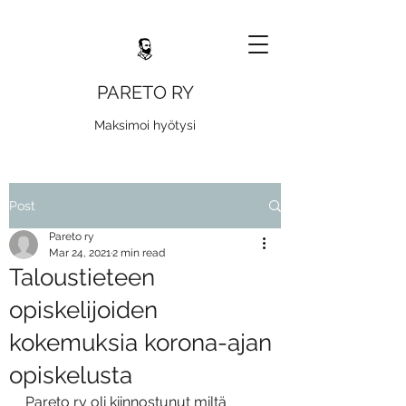
PARETO RY
Maksimoi hyötysi
Post
Pareto ry
Mar 24, 2021
2 min read
Taloustieteen
opiskelijoiden
kokemuksia korona-ajan
opiskelusta
Pareto ry oli kiinnostunut miltä 