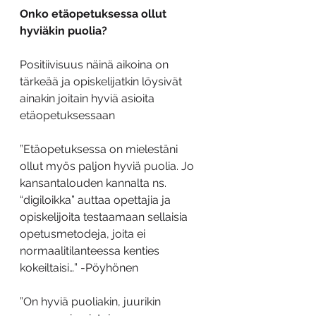
Onko etäopetuksessa ollut 
hyviäkin puolia?
Positiivisuus näinä aikoina on 
tärkeää ja opiskelijatkin löysivät 
ainakin joitain hyviä asioita 
etäopetuksessaan
”Etäopetuksessa on mielestäni 
ollut myös paljon hyviä puolia. Jo 
kansantalouden kannalta ns. 
“digiloikka” auttaa opettajia ja 
opiskelijoita testaamaan sellaisia 
opetusmetodeja, joita ei 
normaalitilanteessa kenties 
kokeiltaisi…” -Pöyhönen
”On hyviä puoliakin, juurikin 