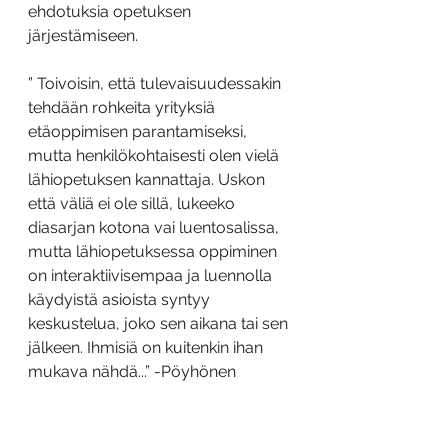
ehdotuksia opetuksen 
järjestämiseen.
”
 Toivoisin, että tulevaisuudessakin 
tehdään rohkeita yrityksiä 
etäoppimisen parantamiseksi, 
mutta henkilökohtaisesti olen vielä 
lähiopetuksen kannattaja. Uskon 
että väliä ei ole sillä, lukeeko 
diasarjan kotona vai luentosalissa, 
mutta lähiopetuksessa oppiminen 
on interaktiivisempaa ja luennolla 
käydyistä asioista syntyy 
keskustelua, joko sen aikana tai sen 
jälkeen. Ihmisiä on kuitenkin ihan 
mukava nähdä...” -Pöyhönen
”Etäopetus sopii hyvin tilanteeseen, 
jossa henkilöllä on paljon muuta 