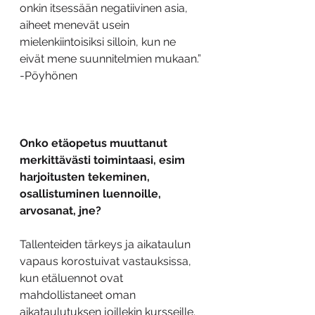
onkin itsessään negatiivinen asia, 
aiheet menevät usein 
mielenkiintoisiksi silloin, kun ne 
eivät mene suunnitelmien mukaan.” 
-Pöyhönen
Onko etäopetus muuttanut 
merkittävästi toimintaasi, esim 
harjoitusten tekeminen, 
osallistuminen luennoille, 
arvosanat, jne?
Tallenteiden tärkeys ja aikataulun 
vapaus korostuivat vastauksissa, 
kun etäluennot ovat 
mahdollistaneet oman 
aikataulutuksen joillekin kursseille.