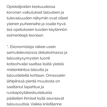
Opiskelijoiden keskuudessa 
koronan vaikutukset talouteen ja 
tulevaisuuden näkymiin ovat olleet 
yleinen puheenaihe ja osalle hyvä 
lisä opetukseen tuoden käytännön 
esimerkkejä teoriaan.
”…
 Ekonomisteja näkee usein 
aamutelevisiossa debatoimassa ja 
talouskysymysten tuonti 
kotisohvalle saattaa lisätä yleistä 
mielenkiintoa taloutta ja 
taloustieteitä kohtaan. Omassakin 
lähipiirissä pientä muutosta on 
saattanut tapahtua ja 
ruokapöytäkeskusteluista 
päätellen ihmiset kyllä seuraavat 
talousuutisia. Vaikka kriisitilanne 