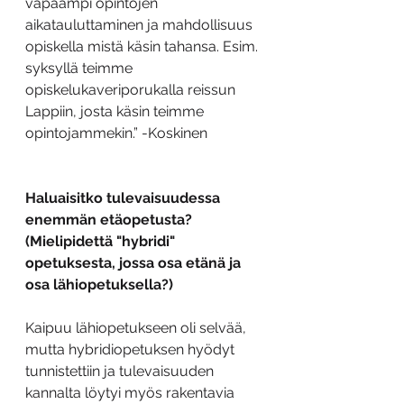
vapaampi opintojen 
aikatauluttaminen ja mahdollisuus 
opiskella mistä käsin tahansa. Esim. 
syksyllä teimme 
opiskelukaveriporukalla reissun 
Lappiin, josta käsin teimme 
opintojammekin.” -Koskinen
Haluaisitko tulevaisuudessa 
enemmän etäopetusta? 
(Mielipidettä "hybridi" 
opetuksesta, jossa osa etänä ja 
osa lähiopetuksella?)
Kaipuu lähiopetukseen oli selvää, 
mutta hybridiopetuksen hyödyt 
tunnistettiin ja tulevaisuuden 
kannalta löytyi myös rakentavia 