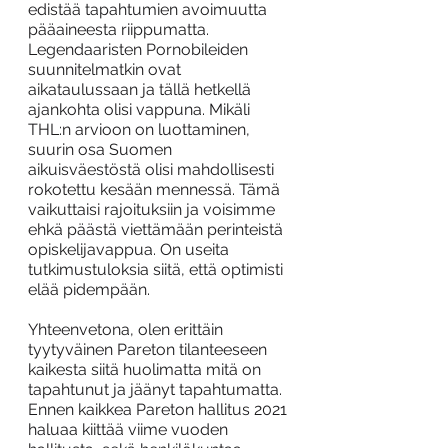
edistää tapahtumien avoimuutta 
pääaineesta riippumatta. 
Legendaaristen Pornobileiden 
suunnitelmatkin ovat 
aikataulussaan ja tällä hetkellä 
ajankohta olisi vappuna. Mikäli 
THL:n arvioon on luottaminen, 
suurin osa Suomen 
aikuisväestöstä olisi mahdollisesti 
rokotettu kesään mennessä. Tämä 
vaikuttaisi rajoituksiin ja voisimme 
ehkä päästä viettämään perinteistä 
opiskelijavappua. On useita 
tutkimustuloksia siitä, että optimisti 
elää pidempään.
Yhteenvetona, olen erittäin 
tyytyväinen Pareton tilanteeseen 
kaikesta siitä huolimatta mitä on 
tapahtunut ja jäänyt tapahtumatta. 
Ennen kaikkea Pareton hallitus 2021 
haluaa kiittää viime vuoden 