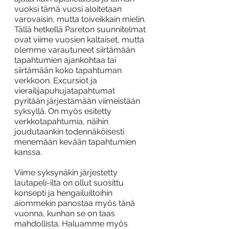
vuoksi tämä vuosi aloitetaan 
varovaisin, mutta toiveikkain mielin. 
Tällä hetkellä Pareton suunnitelmat 
ovat viime vuosien kaltaiset, mutta 
olemme varautuneet siirtämään 
tapahtumien ajankohtaa tai 
siirtämään koko tapahtuman 
verkkoon. Excursiot ja 
vierailijapuhujatapahtumat 
pyritään järjestämään viimeistään 
syksyllä. On myös esitetty 
verkkotapahtumia, näihin 
joudutaankin todennäköisesti 
menemään kevään tapahtumien 
kanssa. 
Viime syksynäkin järjestetty 
lautapeli-ilta on ollut suosittu 
konsepti ja hengailuiltoihin 
aiommekin panostaa myös tänä 
vuonna, kunhan se on taas 
mahdollista. Haluamme myös 