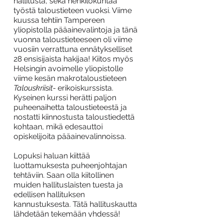
hallitusta, sekä henkilökuntaa 
työstä taloustieteen vuoksi. Viime 
kuussa tehtiin Tampereen 
yliopistolla pääainevalintoja ja tänä 
vuonna taloustieteeseen oli viime 
vuosiin verrattuna ennätykselliset 
28 ensisijaista hakijaa! Kiitos myös 
Helsingin avoimelle yliopistolle 
viime kesän makrotaloustieteen 
Talouskriisit-
 erikoiskurssista. 
Kyseinen kurssi herätti paljon 
puheenaihetta taloustieteestä ja 
nostatti kiinnostusta taloustiedettä 
kohtaan, mikä edesauttoi 
opiskelijoita pääainevalinnoissa.  
Lopuksi haluan kiittää 
luottamuksesta puheenjohtajan 
tehtäviin. Saan olla kiitollinen 
muiden hallituslaisten tuesta ja 
edellisen hallituksen 
kannustuksesta. Tätä hallituskautta 
lähdetään tekemään yhdessä!