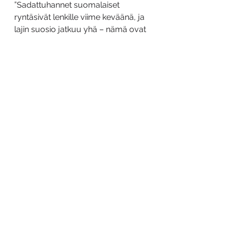
”Sadattuhannet suomalaiset 
ryntäsivät lenkille viime keväänä, ja 
lajin suosio jatkuu yhä – nämä ovat 
suosituimmat juoksureitit 
Helsingissä”
See All
Recent Posts