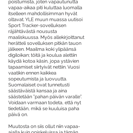
poistumista, joten vapautunutta 
vapaa-aikaa piti kuluttaa luomalla 
itselleen mahdollisimman hyvät 
oltavat. YLE muun muassa uutisoi 
Sport Tracker-sovelluksen 
räjähtävästä noususta 
maaliskuussa. Myös allekirjoittanut 
herätteli sovelluksen pitkän tauon 
jälkeen. Maailma koki ylipäänsä 
digiloikan; töitä ja koulua alettiin 
käydä kotoa käsin, jopa ystävien 
tapaamiset siirtyivät nettiin. Vuosi 
vaatikin ennen kaikkea 
sopeutumista ja luovuutta. 
Suomalaiset ovat tunnetusti 
säästäväistä kansaa ja aina 
säästetään ”pahan päivän varalle”. 
Voidaan varmaan todeta, että nyt 
tiedetään, mikä se kuuluisa paha 
päivä on.
Muutosta on siis ollut niin vapaa-
ajalla kuin opiskeluissa ja tämän 