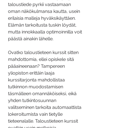
taloustiede pyrkii vastaamaan 
oman näkökulmansa kautta, usein 
erilaisia malleja hyväksikäyttäen. 
Elämän tarkoitusta tuskin löydät, 
mutta innokkaalla optimoinnilla voit 
päästä ainakin lähelle.
Ovatko taloustieteen kurssit sitten 
mahdottomia, ellei opiskele sitä 
pääaineenaan? Tampereen 
yliopiston erittäin laaja 
kurssitarjonta mahdollistaa 
tutkinnon muodostamisen 
täsmälleen omannäköiseksi, eikä 
yhden tutkintosuunnan 
valitseminen tarkoita automaattista 
lokeroitumista vain tietylle 
tieteenalalle. Taloustieteen kurssit 
ovatkin usein melkoisia 