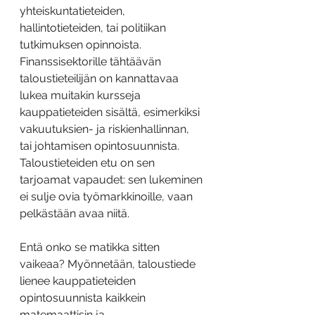
yhteiskuntatieteiden, 
hallintotieteiden, tai politiikan 
tutkimuksen opinnoista. 
Finanssisektorille tähtäävän 
taloustieteilijän on kannattavaa 
lukea muitakin kursseja 
kauppatieteiden sisältä, esimerkiksi 
vakuutuksien- ja riskienhallinnan, 
tai johtamisen opintosuunnista. 
Taloustieteiden etu on sen 
tarjoamat vapaudet: sen lukeminen 
ei sulje ovia työmarkkinoille, vaan 
pelkästään avaa niitä.
Entä onko se matikka sitten 
vaikeaa? Myönnetään, taloustiede 
lienee kauppatieteiden 
opintosuunnista kaikkein 
matemaattisin ja 