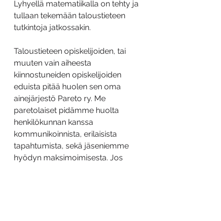
Lyhyellä matematiikalla on tehty ja 
tullaan tekemään taloustieteen 
tutkintoja jatkossakin.
Taloustieteen opiskelijoiden, tai 
muuten vain aiheesta 
kiinnostuneiden opiskelijoiden 
eduista pitää huolen sen oma 
ainejärjestö Pareto ry. Me 
paretolaiset pidämme huolta 
henkilökunnan kanssa 
kommunikoinnista, erilaisista 
tapahtumista, sekä jäseniemme 
hyödyn maksimoimisesta. Jos 
ainejärjestötoiminta kiinnostaa, 
Pareto pitää joka syksy 
syyskokouksen, jonka yhteydessä 
tulevan vuoden hallitus valitaan, 
sekä ohessa Ilmaisen Wiinan Bileet 