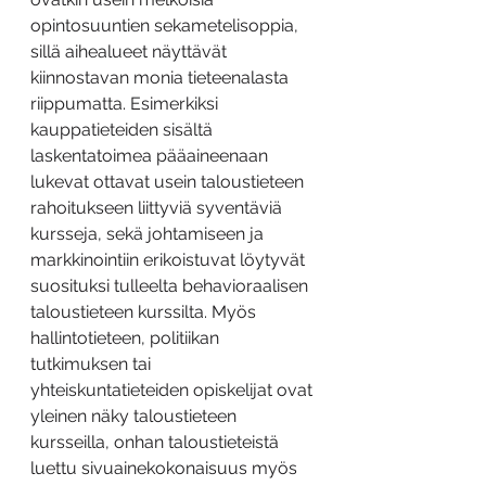
opintosuuntien sekametelisoppia, 
sillä aihealueet näyttävät 
kiinnostavan monia tieteenalasta 
riippumatta. Esimerkiksi 
kauppatieteiden sisältä 
laskentatoimea pääaineenaan 
lukevat ottavat usein taloustieteen 
rahoitukseen liittyviä syventäviä 
kursseja, sekä johtamiseen ja 
markkinointiin erikoistuvat löytyvät 
suosituksi tulleelta behavioraalisen 
taloustieteen kurssilta. Myös 
hallintotieteen, politiikan 
tutkimuksen tai 
yhteiskuntatieteiden opiskelijat ovat 
yleinen näky taloustieteen 
kursseilla, onhan taloustieteistä 
luettu sivuainekokonaisuus myös 