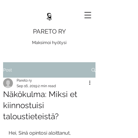
PARETO RY
Maksimoi hyötysi
Post
Pareto ry
Sep 16, 2019
2 min read
Näkökulma: Miksi et
kiinnostuisi
taloustieteistä?
Hei, Sinä opintosi aloittanut, 