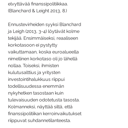
elvyttävää finanssipolitiikkaa. 
(Blanchard & Leight 2013, 8.)
Ennustevirheiden syyksi Blanchard 
ja Leigh (2013, 3-4) löytävät kolme 
tekijää. Ensimmäiseksi, reaaliseen 
korkotasoon ei pystytty 
vaikuttamaan, koska euroalueella 
nimellinen korkotaso oli jo lähellä 
nollaa. Toiseksi, ihmisten 
kulutusalttius ja yritysten 
investointihalukkuus riippui 
todellisuudessa enemmän 
nykyhetken tasostaan kuin 
tulevaisuuden odotetusta tasosta. 
Kolmanneksi, näyttää siltä, että 
finanssipolitiikan kerroinvaikutukset 
riippuvat suhdannetilanteesta.