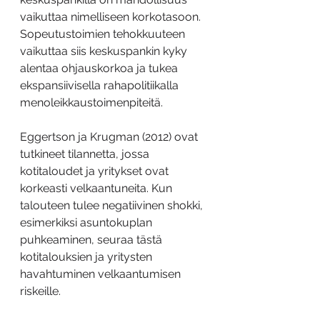
vaikuttaa nimelliseen korkotasoon. 
Sopeutustoimien tehokkuuteen 
vaikuttaa siis keskuspankin kyky 
alentaa ohjauskorkoa ja tukea 
ekspansiivisella rahapolitiikalla 
menoleikkaustoimenpiteitä.
Eggertson ja Krugman (2012) ovat 
tutkineet tilannetta, jossa 
kotitaloudet ja yritykset ovat 
korkeasti velkaantuneita. Kun 
talouteen tulee negatiivinen shokki, 
esimerkiksi asuntokuplan 
puhkeaminen, seuraa tästä 
kotitalouksien ja yritysten 
havahtuminen velkaantumisen 
riskeille.