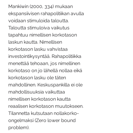
Mankiwin (2000, 334) mukaan 
ekspansiivisen rahapolitiikan avulla 
voidaan stimuloida taloutta. 
Taloutta stimuloiva vaikutus 
tapahtuu nimellisen korkotason 
laskun kautta. Nimellisen 
korkotason lasku vahvistaa 
investointikysyntää. Rahapolitiikka 
menettää tehoaan, jos nimellinen 
korkotaso on jo lähellä nollaa eikä 
korkotason lasku ole täten 
mahdollinen. Keskuspankilla ei ole 
mahdollisuuksia vaikuttaa 
nimellisen korkotason kautta 
reaalisen korkotason muutokseen. 
Tilannetta kutsutaan nollakorko-
ongelmaksi (Zero lower bound 
problem).