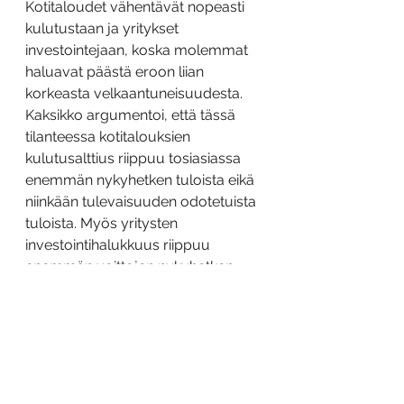
Kotitaloudet vähentävät nopeasti 
kulutustaan ja yritykset 
investointejaan, koska molemmat 
haluavat päästä eroon liian 
korkeasta velkaantuneisuudesta. 
Kaksikko argumentoi, että tässä 
tilanteessa kotitalouksien 
kulutusalttius riippuu tosiasiassa 
enemmän nykyhetken tuloista eikä 
niinkään tulevaisuuden odotetuista 
tuloista. Myös yritysten 
investointihalukkuus riippuu 
enemmän voittojen nykyhetken 
tasostaan eikä tulevista voitoista. 
Kulutus- ja investointihalukkuuden 
muutoksen takia kotitaloudet ja 
yritykset reagoivat nyt paljon 
herkemmin tulojen ja voittojen 
muutoksiin.