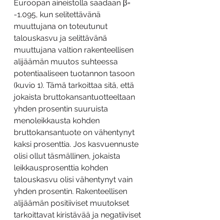
Euroopan aineistolla saadaan β= 
-1.095, kun selitettävänä 
muuttujana on toteutunut 
talouskasvu ja selittävänä 
muuttujana valtion rakenteellisen 
alijäämän muutos suhteessa 
potentiaaliseen tuotannon tasoon 
(kuvio 1). Tämä tarkoittaa sitä, että 
jokaista bruttokansantuotteeltaan 
yhden prosentin suuruista 
menoleikkausta kohden 
bruttokansantuote on vähentynyt 
kaksi prosenttia. Jos kasvuennuste 
olisi ollut täsmällinen, jokaista 
leikkausprosenttia kohden 
talouskasvu olisi vähentynyt vain 
yhden prosentin. Rakenteellisen 
alijäämän positiiviset muutokset 
tarkoittavat kiristävää ja negatiiviset 