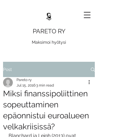
PARETO RY
Maksimoi hyötysi
Post
Pareto ry
Jul 15, 2016
3 min read
Miksi finanssipoliittinen
sopeuttaminen
epäonnistui euroalueen
velkakriisissä?
Blanchard ja Leigh (2013) ovat 