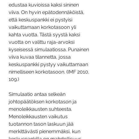
edustaa kuvioissa kaksi sininen 
viiva. On hyvin epätodennäköistä, 
että keskuspankki ei pystyisi 
vaikuttamaan korkotasoon yli 
kahta vuotta. Tästä syystä kaksi 
vuotta on valittu raja-arvoksi 
kyseisessä simulaatiossa. Punainen 
viiva kuvaa tilannetta, jossa 
keskuspankki pystyy vaikuttamaan 
nimelliseen korkotasoon. (IMF 2010, 
109.)
Simulaatio antaa selkeän 
johtopäätöksen korkotason ja 
menoleikkausten suhteesta. 
Menoleikkausten vaikutus 
tuotannon tason laskuun jää 
merkittävästi pienemmäksi, kun 
keskuspankilla on mahdollisuus 