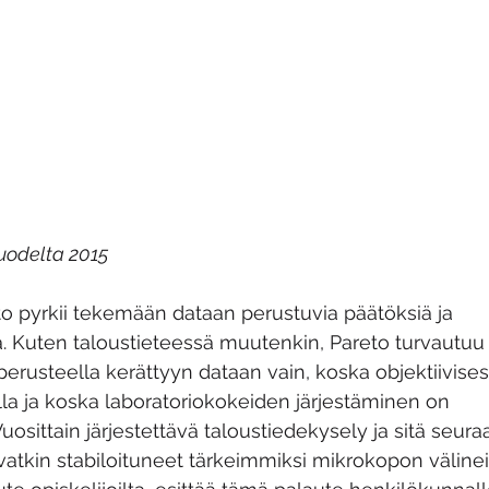
uodelta 2015
o pyrkii tekemään dataan perustuvia päätöksiä ja 
ia. Kuten taloustieteessä muutenkin, Pareto turvautuu
erusteella kerättyyn dataan vain, koska objektiivisest
illa ja koska laboratoriokokeiden järjestäminen on 
uosittain järjestettävä taloustiedekysely ja sitä seura
vatkin stabiloituneet tärkeimmiksi mikrokopon välinei