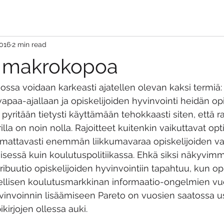
2016
2 min read
a makrokopoa
ossa voidaan karkeasti ajatellen olevan kaksi termiä: 
vapaa-ajallaan ja opiskelijoiden hyvinvointi heidän op
pyritään tietysti käyttämään tehokkaasti siten, että r
la on noin nolla. Rajoitteet kuitenkin vaikuttavat opti
omattavasti enemmän liikkumavaraa opiskelijoiden va
isessä kuin koulutuspolitiikassa. Ehkä siksi näkyvimm
ribuutio opiskelijoiden hyvinvointiin tapahtuu, kun opp
dellisen koulutusmarkkinan informaatio-ongelmien vu
invoinnin lisäämiseen Pareto on vuosien saatossa us
kirjojen ollessa auki.