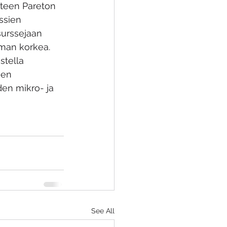
hteen Pareton 
ssien 
surssejaan 
mman korkea. 
tella 
sen 
den mikro- ja 
See All