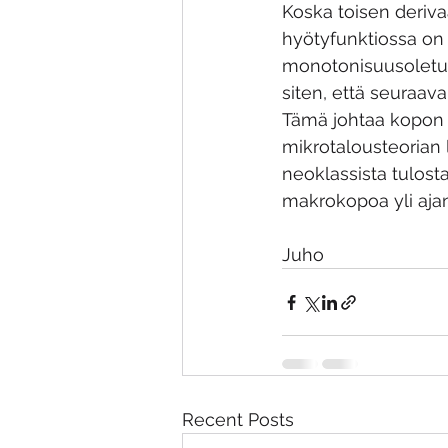
Koska toisen deriva
hyötyfunktiossa on 
monotonisuusoletus 
siten, että seuraav
Tämä johtaa kopon 
mikrotalousteorian l
neoklassista tulosta
makrokopoa yli aja
Juho
Recent Posts