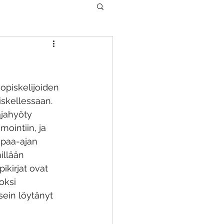
opiskelijoiden 
iskellessaan. 
ajahyöty 
mointiin, ja 
paa-ajan 
illään 
ikirjat ovat 
oksi 
ein löytänyt 