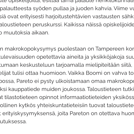
te opiskelijoilta, esittää tämä palaute henkilökunnall
palautteesta syöden pullaa ja juoden kahvia. Viime vu
ä ovat erityisesti harjoitustehtävien vastausten sähk
taloustieteen peruskurssi. Kaikissa näissä opiskelijoi
o muutoksia aikaan.
kein makrokopokysymys puolestaan on Tampereen kor
ulevaisuuden opetettavia aineita ja yksikköjakoja suu
stumaan keskusteluun tarjoamalla mielipiteitään siitä,
elijat tulisi ottaa huomioon. Vaikka Boomi on vahva to
possa, Pareto ei pysty ulkoistamaan omaa makrokop
ksi kauppatiede muiden joukossa. Taloustieteen tutk
t tilastotieteen opinnot informaatiotieteiden yksiköss
ollinen kytkös yhteiskuntatieteisiin tuovat taloustiet
erityiskysymyksensä, joita Pareton on otettava hu
utuksessa.