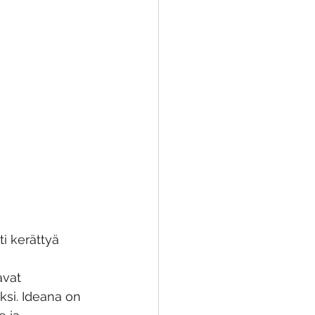
 
i kerättyä 
avat 
ksi. Ideana on 