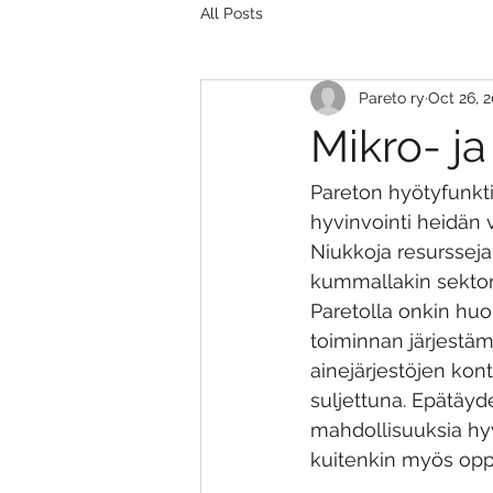
All Posts
Pareto ry
Oct 26, 
Mikro- j
Pareton hyötyfunkti
hyvinvointi heidän 
Niukkoja resursseja 
kummallakin sektoril
Paretolla onkin hu
toiminnan järjestäm
ainejärjestöjen kont
suljettuna. Epätäy
mahdollisuuksia hyv
kuitenkin myös oppi