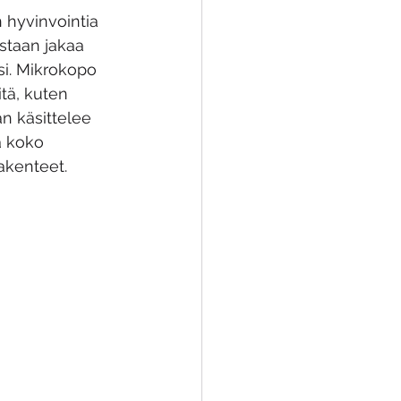
n hyvinvointia 
staan jakaa 
i. Mikrokopo 
itä, kuten 
an käsittelee 
a koko 
akenteet.