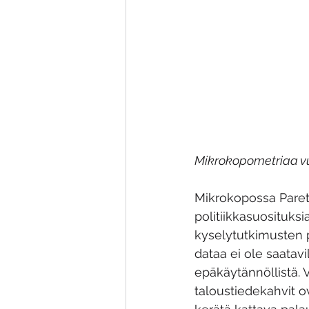
Mikrokopometriaa v
Mikrokopossa Paret
politiikkasuosituks
kyselytutkimusten p
dataa ei ole saatav
epäkäytännöllistä. V
taloustiedekahvit o