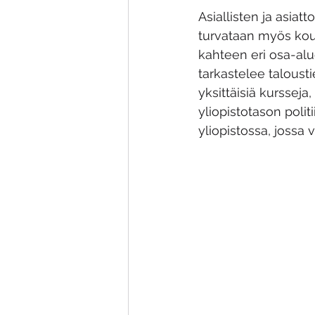
Asiallisten ja asiat
turvataan myös koul
kahteen eri osa-al
tarkastelee talousti
yksittäisiä kursseja
yliopistotason poli
yliopistossa, jossa