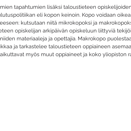
tomien tapahtumien lisäksi taloustieteen opiskelijoide
utuspolitiikan eli kopon keinoin. Kopo voidaan oikea
ueeseen: kutsutaan niitä mikrokopoksi ja makrokopoks
eteen opiskelijan arkipäivän opiskeluun liittyviä tekijö
, niiden materiaaleja ja opettajia. Makrokopo puolesta
tiikkaa ja tarkastelee taloustieteen oppiaineen asema
 vaikuttavat myös muut oppiaineet ja koko yliopiston r