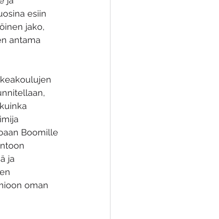
e ja 
osina esiin 
öinen jako, 
den antama 
keakoulujen 
nnitellaan, 
 kuinka 
imija 
oaan Boomille 
intoon 
ä ja 
een 
omioon oman 