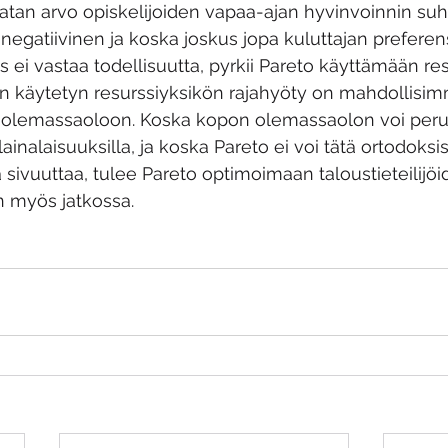
atan arvo opiskelijoiden vapaa-ajan hyvinvoinnin su
negatiivinen ja koska joskus jopa kuluttajan preferen
ei vastaa todellisuutta, pyrkii Pareto käyttämään re
an käytetyn resurssiyksikön rajahyöty on mahdollisi
olemassaoloon. Koska kopon olemassaolon voi perus
ainalaisuuksilla, ja koska Pareto ei voi tätä ortodoksi
 sivuuttaa, tulee Pareto optimoimaan taloustieteilijöi
n myös jatkossa.