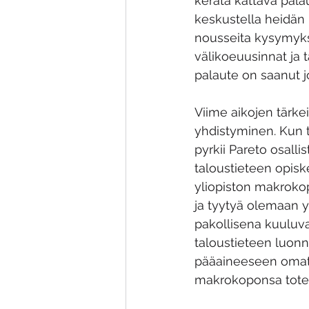
kerätä kattava palau
keskustella heidän 
nousseita kysymyksi
välikoeuusinnat ja 
palaute on saanut j
Viime aikojen tär
yhdistyminen. Kun t
pyrkii Pareto osalli
taloustieteen opisk
yliopiston makroko
ja tyytyä olemaan y
pakollisena kuuluva
taloustieteen luonn
pääaineeseen omat 
makrokoponsa tote