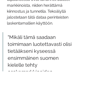
markkinoista, niiden herättämä 
kiinnostus ja tunnetila. Tekoälyllä 
jalostetaan tätä dataa perinteisten 
laskentamallien käyttöön.
"Mikäli tämä saadaan 
toimimaan luotettavasti olisi 
tietääkseni kyseessä 
ensimmäinen suomen 
kielelle tehty 
osakemarkkinoiden 
tunnetilaa luokitteleva 
sovellus.”
Nyt on kehityksen alla tunnetilan 
tunnistaminen, johon tarvitaan 