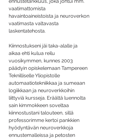
ennustetarkkuus, joka johtui mm. 
vaatimattomista 
havaintoaineistoista ja neuroverkon 
vaatimasta valtavasta 
laskentatehosta.
Kiinnostukseni jäi taka-alalle ja 
aikaa ehti kulua reilu 
vuosikymmen, kunnes 2003 
päädyin opiskelemaan Tampereen 
Teknilliselle Yliopistolle 
automaatiotekniikkaa ja sumeaan 
logiikkaan ja neuroverkkoihin 
liittyviä kursseja. Eräältä luennolta 
sain kimmokkeen soveltaa 
kiinnostustani talouteen, sillä 
professorimme kertoi pankkien 
hyödyntävän neuroverkkoja 
ennustemalleissa ja petosten 