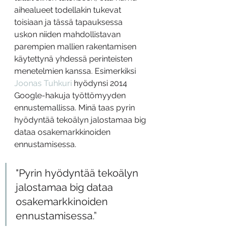
aihealueet todellakin tukevat 
toisiaan ja tässä tapauksessa 
uskon niiden mahdollistavan 
parempien mallien rakentamisen 
käytettynä yhdessä perinteisten 
menetelmien kanssa. Esimerkiksi 
Joonas Tuhkuri
 hyödynsi 2014 
Google-hakuja työttömyyden 
ennustemallissa. Minä taas pyrin 
hyödyntää tekoälyn jalostamaa big 
dataa osakemarkkinoiden 
ennustamisessa.
"Pyrin hyödyntää tekoälyn 
jalostamaa big dataa 
osakemarkkinoiden 
ennustamisessa.”