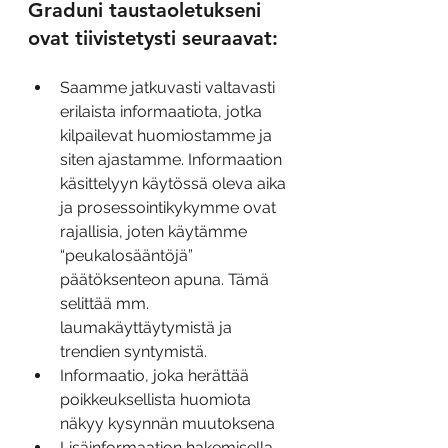
Graduni taustaoletukseni 
ovat tiivistetysti seuraavat:
Saamme jatkuvasti valtavasti 
erilaista informaatiota, jotka 
kilpailevat huomiostamme ja 
siten ajastamme. Informaation 
käsittelyyn käytössä oleva aika 
ja prosessointikykymme ovat 
rajallisia, joten käytämme 
“peukalosääntöjä” 
päätöksenteon apuna. Tämä 
selittää mm. 
laumakäyttäytymistä ja 
trendien syntymistä.
Informaatio, joka herättää 
poikkeuksellista huomiota 
näkyy kysynnän muutoksena
Lisäinformaation hakemisella 