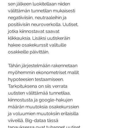
sen jälkeen luokitellaan niiden 
välittämän tunnetilan mukaisesti 
negatiiviisiin, neutraaleihin ja 
positiivisiin neuroverkolla. Uutiset, 
jotka kiinnostavat saavat 
klikkauksia. Lisäksi uutiskeräin 
hakee osakekurssit valituille 
osakkeille päivittäin.
Tähän järjestelmään rakennetaan 
myöhemmin ekonometriset mallit 
hypoteesien testaamiseen. 
Tarkoituksena on siis verrata 
uutisten välittämää tunnetilaa, 
kiinnostusta ja google-hakujen 
määrän muutoksia osakekurssien 
ja voluumien muutoksiin erilaisilla 
viiveillä. Big-dataa tässä 
tapauksessa ovat tuhannet uutiset 