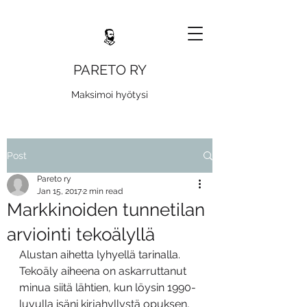
PARETO RY
Maksimoi hyötysi
Post
Pareto ry
Jan 15, 2017
2 min read
Markkinoiden tunnetilan
arviointi tekoälyllä
Alustan aihetta lyhyellä tarinalla. 
Tekoäly aiheena on askarruttanut 
minua siitä lähtien, kun löysin 1990-
luvulla isäni kirjahyllystä opuksen, 