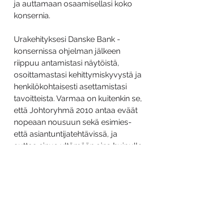
ja auttamaan osaamisellasi koko 
konsernia.
Urakehityksesi Danske Bank -
konsernissa ohjelman jälkeen 
riippuu antamistasi näytöistä, 
osoittamastasi kehittymiskyvystä ja 
henkilökohtaisesti asettamistasi 
tavoitteista. Varmaa on kuitenkin se, 
että Johtoryhmä 2010 antaa eväät 
nopeaan nousuun sekä esimies- 
että asiantuntijatehtävissä, ja 
auttaa sinua yltämään aina huipulle 
asti.
Kirjoittaja: Mia Ylitalo, Henkilöstön 
kehittämisjohtaja, Sampo Pankki. 
Jos kiinnostuit niin lue lisää 
http://www.sampopankki.fi