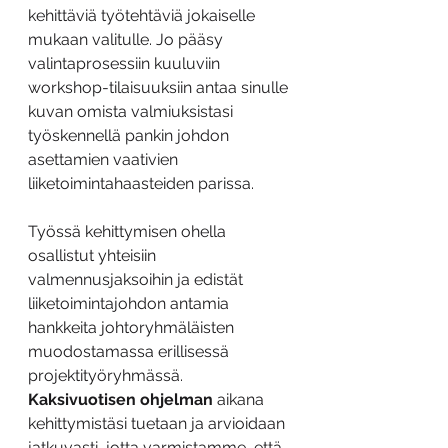
kehittäviä työtehtäviä jokaiselle 
mukaan valitulle. Jo pääsy 
valintaprosessiin kuuluviin 
workshop-tilaisuuksiin antaa sinulle 
kuvan omista valmiuksistasi 
työskennellä pankin johdon 
asettamien vaativien 
liiketoimintahaasteiden parissa.
Työssä kehittymisen ohella 
osallistut yhteisiin 
valmennusjaksoihin ja edistät 
liiketoimintajohdon antamia 
hankkeita johtoryhmäläisten 
muodostamassa erillisessä 
projektityöryhmässä. 
Kaksivuotisen ohjelman
 aikana 
kehittymistäsi tuetaan ja arvioidaan 
jatkuvasti, jotta varmistamme, että 