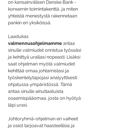
on kansainvälisen Danske Bank -
konsernin toimintakenttä, ja miten 
yhteistä menestystä rakennetaan 
pankin eri yksiköissä.
Laadukas 
valmennusohjelmamme
 antaa 
sinulle valmiudet onnistua työssäsi 
ja kehittyä urallasi nopeasti. Lisäksi 
saat ohjelman myötä valmiudet 
kehittää omaa johtamistasi ja 
työskentelytapojasi analyyttisesti 
ohjatussa ympäristössä. Tämä 
antaa sinulle ainutlaatuista 
osaamispääomaa, josta on hyötyä 
läpi urasi.
Johtoryhmä-ohjelman eri vaiheet 
ja osiot tarjoavat haasteellisia ja 