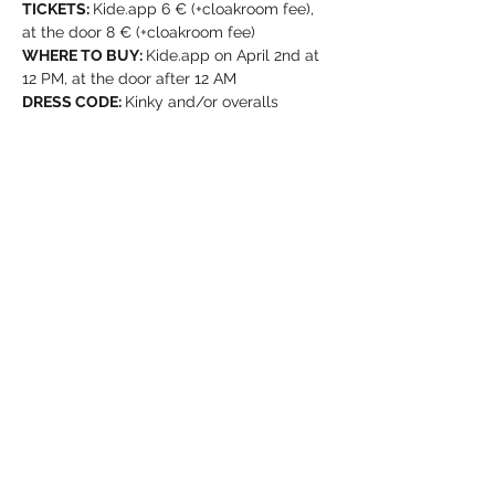
TICKETS: 
Kide.app 6 € (+cloakroom fee), 
at the door 8 € (+cloakroom fee)
WHERE TO BUY: 
Kide.app on April 2nd at 
12 PM, at the door after 12 AM
DRESS CODE: 
Kinky and/or overalls 
The boldest student event of the spring is 
here again! Kick off the Wappu 
celebrations with a night of steamy 
atmosphere, student-priced drinks, and 
unforgettable performances. Let loose, 
forget everyday worries, and surrender to 
the night – this is an experience you don’t 
want to miss!
Boomi members can purchase the ticket 
via vappupassi sale!
PLEASE NOTE! Due to the nature of the 
theme, the event may contain 
pornographic content and nudity. By 
attending, you agree to follow the 