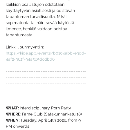
kaikkien osallistujien odotetaan 
käyttäytyvän asiallisesti ja edistävän 
tapahtuman turvallisuutta. Mikäli 
sopimatonta tai häiritsevää käytöstä 
ilmenee, henkilö voidaan poistaa 
tapahtumasta.
Linkki lipunmyyntiin: 
https://kide.app/events/b0104abb-e9dd-
4af2-962f-94a5c5dcdbd6
----------------------------------------------
----------------------------------------------
----------------------------------------------
----------------------------------------------
-
WHAT: 
Interdisciplinary Porn Party
WHERE: 
Fame Club (Satakunnankatu 18)
WHEN: 
Tuesday, April 14th 2026, from 9 
PM onwards