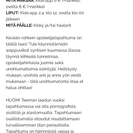
MITÄ MAKSAA:
 Kide.app 6 € (+narikka), 
ovelta 8 € (+narikka)
LIPUT:
 Kide.app 2.4. klo 12, ovelta klo 00 
jälkeen
MITÄ PÄÄLLE:
 Kinky ja/tai haalarit
Kevään rohkein opiskelijatapahtuma on 
täällä taas! Tule käynnistämään 
wappuviikot syntisen kuumassa illassa 
täynnä kiihkeää tunnelmaa, 
opiskelijahintaisia juomia sekä 
unohtumattomia esiintyjiä. Heittäydy 
mukaan, unohda arki ja anna yön viedä 
mukanaan - tätä unohtumatonta iltaa et 
halua ohittaa!
HUOM! Teeman laadun vuoksi 
tapahtumassa voi olla pornografista 
sisältöä ja alastomuutta. Tapahtumaan 
osallistumalla sitoudut noudattamaan 
turvallisemman tilan periaatteita. 
Tapahtuma on häirinnästä vapaa ja 